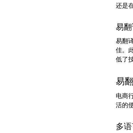
还是
易翻
易翻
佳。
低了
易
电商
活的
多语