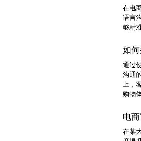
在电
语言
够精
如何
通过
沟通
上，
购物
电商
在某