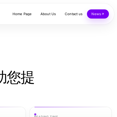
Home Page
About Us
Contact us
News
助您提
READING TIME