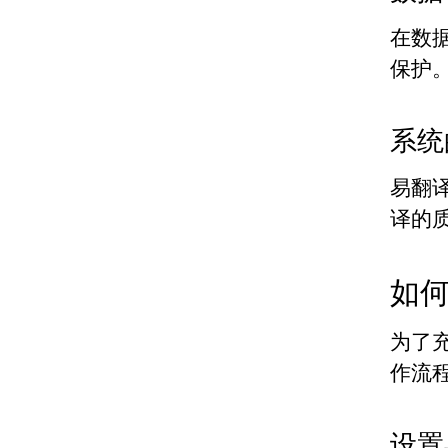
在数
保护
系统
易翻
译的
如
为了
作流
设置