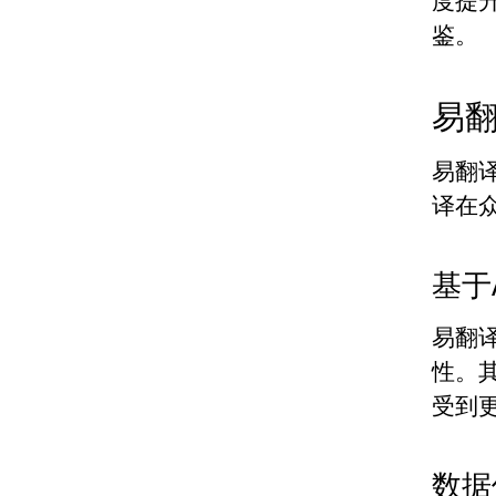
度提
鉴。
易
易翻
译在
基于
易翻
性。
受到
数据